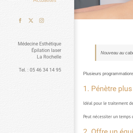
Actualités
Facebook
X
Instagram
Médecine Esthétique
Épilation laser
Nouveau au cabi
La Rochelle
Tel. : 05 46 34 14 95
Plusieurs programmations ,
1. Pénètre plu
Idéal pour le traitement d
Peut nécessiter un temps d
2. Offre un équ