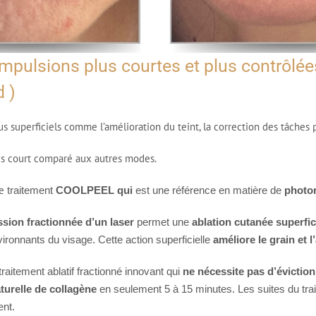
impulsions plus courtes et plus contrôlé
d )
s superficiels comme l’amélioration du teint, la correction des tâches p
us court comparé aux autres modes.
le
traitement
COOLPEEL qui
est une référence en matière de
photor
sion fractionnée d’un laser
permet une
ablation cutanée superfic
ironnants du visage. Cette action superficielle
améliore le grain et 
traitement ablatif fractionné innovant qui
ne nécessite pas d’éviction
turelle de collagène
en seulement 5 à 15 minutes. Les suites du tra
ent.