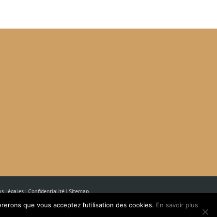
s Légales
|
Confidentialité
|
Sitemap
èrerons que vous acceptez l’utilisation des cookies.
En savoir plus
ram