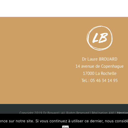
Dr Laure BROUARD
14 avenue de Copenhague
17000 La Rochelle
Tel. : 05 46 34 14 95
Copyright 2019 Dr Brouard | All Rights Reserved | Réalisation AWI |
Mention
ence sur notre site. Si vous continuez à utiliser ce dernier, nous consid
Facebook
X
Instag