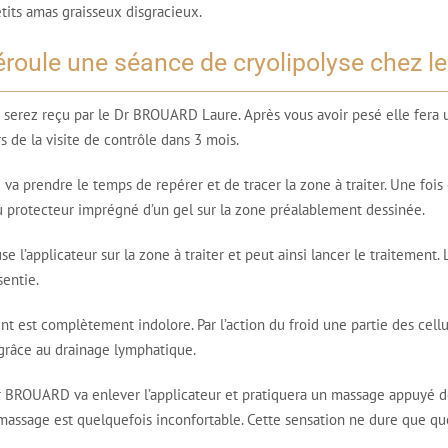
tits amas graisseux disgracieux.
oule une séance de cryolipolyse chez le
 serez reçu par le Dr BROUARD Laure. Après vous avoir pesé elle fera 
s de la visite de contrôle dans 3 mois.
a prendre le temps de repérer et de tracer la zone à traiter. Une foi
u protecteur imprégné d’un gel sur la zone préalablement dessinée.
l’applicateur sur la zone à traiter et peut ainsi lancer le traitement. 
sentie.
nt est complètement indolore. Par l’action du froid une partie des cell
 grâce au drainage lymphatique.
Dr BROUARD va enlever l’applicateur et pratiquera un massage appuyé de 
assage est quelquefois inconfortable. Cette sensation ne dure que quel