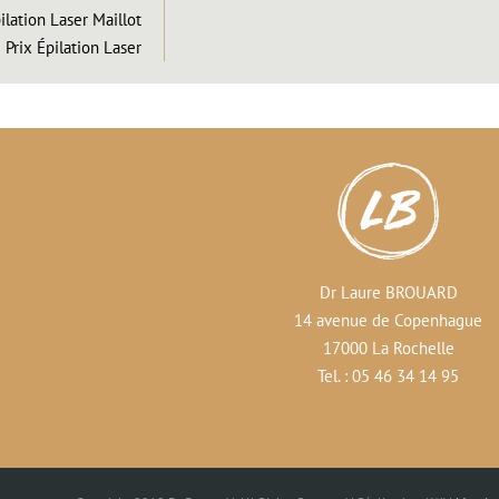
ilation Laser Maillot
Prix Épilation Laser
Dr Laure BROUARD
14 avenue de Copenhague
17000 La Rochelle
Tel. : 05 46 34 14 95