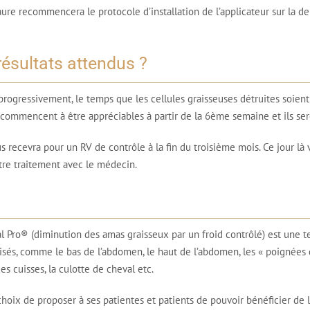
e recommencera le protocole d’installation de l’applicateur sur la de
résultats attendus ?
s progressivement, le temps que les cellules graisseuses détruites soie
 commencent à être appréciables à partir de la 6ème semaine et ils seron
recevra pour un RV de contrôle à la fin du troisième mois. Ce jour là
otre traitement avec le médecin.
al Pro® (diminution des amas graisseux par un froid contrôlé) est une 
lisés, comme le bas de l’abdomen, le haut de l’abdomen, les « poignées d
es cuisses, la culotte de cheval etc.
oix de proposer à ses patientes et patients de pouvoir bénéficier de 