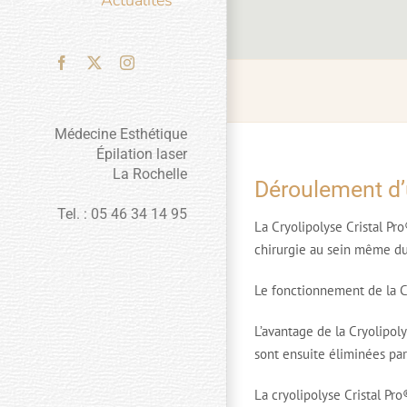
Actualités
Facebook
X
Instagram
Médecine Esthétique
Épilation laser
La Rochelle
Déroulement d’u
Tel. : 05 46 34 14 95
La Cryolipolyse Cristal Pr
chirurgie au sein même d
Le fonctionnement de la Cry
L’avantage de la Cryolipoly
sont ensuite éliminées pa
La cryolipolyse Cristal Pr